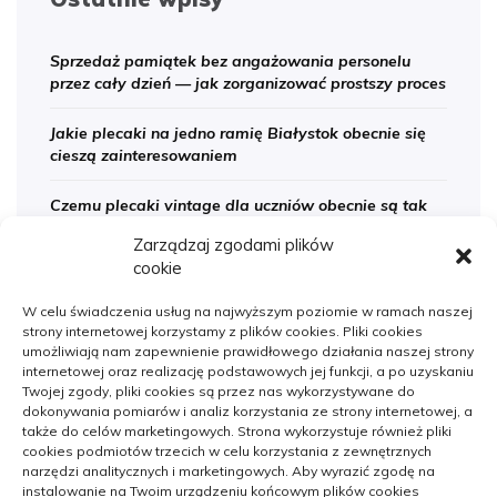
Sprzedaż pamiątek bez angażowania personelu
przez cały dzień — jak zorganizować prostszy proces
Jakie plecaki na jedno ramię Białystok obecnie się
cieszą zainteresowaniem
Czemu plecaki vintage dla uczniów obecnie są tak
popularne
Zarządzaj zgodami plików
cookie
Jak wybrać dobrą firmę do sanitarnych instalacji w
szpitalach
W celu świadczenia usług na najwyższym poziomie w ramach naszej
strony internetowej korzystamy z plików cookies. Pliki cookies
Dlaczego apartamenty nad morzem cieszą się taką
umożliwiają nam zapewnienie prawidłowego działania naszej strony
popularnością
internetowej oraz realizację podstawowych jej funkcji, a po uzyskaniu
Twojej zgody, pliki cookies są przez nas wykorzystywane do
dokonywania pomiarów i analiz korzystania ze strony internetowej, a
także do celów marketingowych. Strona wykorzystuje również pliki
cookies podmiotów trzecich w celu korzystania z zewnętrznych
narzędzi analitycznych i marketingowych. Aby wyrazić zgodę na
instalowanie na Twoim urządzeniu końcowym plików cookies