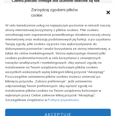
Czemu plecaki vintage dla uczniów obecnie są tak
popularne
Zarządzaj zgodami plików
cookie
Jak wybrać dobrą firmę do sanitarnych instalacji w
szpitalach
W celu świadczenia usług na najwyższym poziomie w ramach naszej
strony internetowej korzystamy z plików cookies. Pliki cookies
Dlaczego apartamenty nad morzem cieszą się taką
umożliwiają nam zapewnienie prawidłowego działania naszej strony
popularnością
internetowej oraz realizację podstawowych jej funkcji, a po uzyskaniu
Twojej zgody, pliki cookies są przez nas wykorzystywane do
dokonywania pomiarów i analiz korzystania ze strony internetowej, a
także do celów marketingowych. Strona wykorzystuje również pliki
cookies podmiotów trzecich w celu korzystania z zewnętrznych
narzędzi analitycznych i marketingowych. Aby wyrazić zgodę na
instalowanie na Twoim urządzeniu końcowym plików cookies
wszystkich wskazanych wyżej kategorii kliknij przycisk "Akceptuję".
Archiwa
Poszczególne ustawienia plików cookies możesz zmieniać po
kliknięciu przycisku „Zobacz preferencje”. Jeśli ustawienia
Archiwa
odpowiadają Twoim preferencjom, aby wyrazić zgodę na
instalowanie plików cookies na Twoim urządzeniu końcowym w
wybranym przez Ciebie zakresie kliknij przycisk "Akceptuję".
Szczegółowe znajdziesz w
Polityce prywatności
.
AKCEPTUJĘ