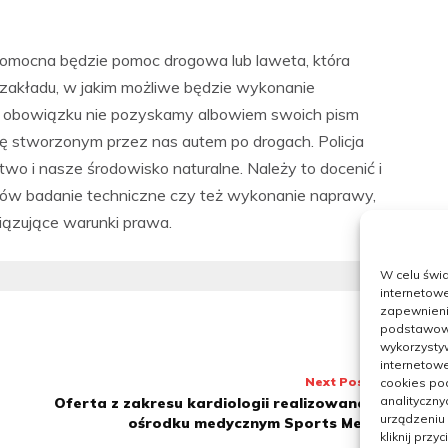
 pomocna będzie pomoc drogowa lub laweta, która
zakładu, w jakim możliwe będzie wykonanie
go obowiązku nie pozyskamy albowiem swoich pism
się stworzonym przez nas autem po drogach. Policja
wo i nasze środowisko naturalne. Należy to docenić i
ów badanie techniczne czy też wykonanie naprawy,
iązujące warunki prawa.
W celu świ
internetowe
zapewnienie
podstawowyc
wykorzysty
internetowe
Next Post
cookies pod
analityczny
Oferta z zakresu kardiologii realizowana w
urządzeniu
ośrodku medycznym Sports Medic
kliknij prz