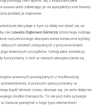
gi pomogą nam uporać się z kłopotami jakie
suwa auta zabierając je na specjalistyczne lawety
żna poddać je naprawie.
właściciel decyduje o tym co dalej ma dziać się ze
iby nie
Laweta Dąbrowa Górnicza
, która tego rodzaju
kiecie rozszerzonego ubezpieczenia konieczne byłoby
ch dalszych działań związanych z przywróceniem
 jego bolesnych szczątków. Usługi jakie świadczy
edy korzystamy z nich w ramach ubezpieczenia są
 wymogów prawnych powiązanych z możliwością
no potwierdzenia, iż przeszło sprecyzowany w
gu bądź okresie czasu, okazuje się, ze auto dalej nie
jego środka transportu. To nie jest miła sytuacja,
ej w świecie pamiętać o tego typu elementach