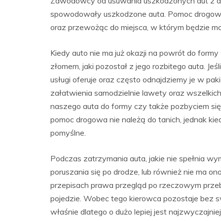
Zawodowcy od usuwania uszkodzonych aut z dro
spowodowały uszkodzone auta. Pomoc drogowa u
oraz przewożąc do miejsca, w którym będzie mo
Kiedy auto nie ma już okazji na powrót do formy 
złomem, jaki pozostał z jego rozbitego auta. Jeśl
usługi oferuje oraz często odnajdziemy je w pa
załatwienia samodzielnie lawety oraz wszelki
naszego auta do formy czy także pozbyciem się
pomoc drogowa nie należą do tanich, jednak ki
pomyślne.
Podczas zatrzymania auta, jakie nie spełnia
poruszania się po drodze, lub również nie ma o
przepisach prawa przegląd po rzeczowym przebie
pojedzie. Wobec tego kierowca pozostaje bez swo
właśnie dlatego o dużo lepiej jest najzwyczajni