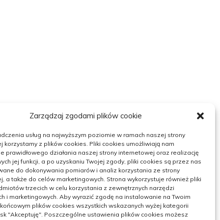
Zarządzaj zgodami plików cookie
adczenia usług na najwyższym poziomie w ramach naszej strony
j korzystamy z plików cookies. Pliki cookies umożliwiają nam
 prawidłowego działania naszej strony internetowej oraz realizację
h jej funkcji, a po uzyskaniu Twojej zgody, pliki cookies są przez nas
wane do dokonywania pomiarów i analiz korzystania ze strony
j, a także do celów marketingowych. Strona wykorzystuje również pliki
miotów trzecich w celu korzystania z zewnętrznych narzędzi
ch i marketingowych. Aby wyrazić zgodę na instalowanie na Twoim
 końcowym plików cookies wszystkich wskazanych wyżej kategorii
ycisk "Akceptuję". Poszczególne ustawienia plików cookies możesz