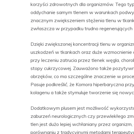
korzyści zdrowotnych dla organizmów. Tego typ
oddychanie samym tlenem w warunkach podwyżs
znacznym zwiększeniem stężenia tlenu w tkank
zwłaszcza w przypadku trudno regenerujących 
Dzięki zwiększonej koncentracji tlenu w organ
uszkodzeń w tkankach oraz duże wzmocnienie o
przy leczeniu zatrucia przez tlenek węgla, chor
stopy cukrzycowej. Zauważono także pozytywn
obrzęków, co ma szczególne znaczenie w proce
Pasuje podkreślić, że Komora hiperbaryczna pr
kolagenu a także stymuluje tworzenie się nowy
Dodatkowym plusem jest możliwość wykorzystan
zaburzeń neurologicznych czy przewlekłego z
tlen jest dużo lepiej wchłaniany przez organizm,
porównaniu z tradycyjnymi metodami terapeuty