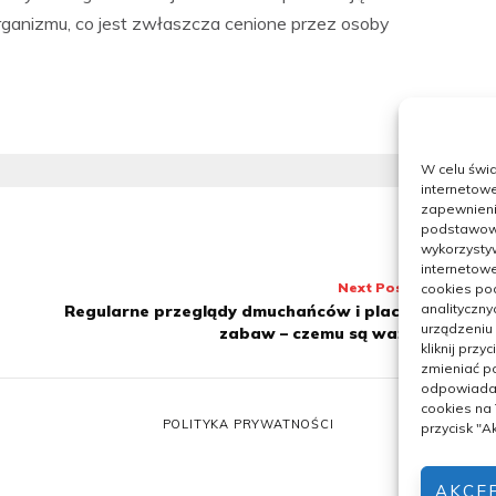
rganizmu, co jest zwłaszcza cenione przez osoby
W celu świ
internetowe
zapewnienie
podstawowyc
wykorzysty
internetowe
Next Post
cookies pod
analityczny
Regularne przeglądy dmuchańców i placów
urządzeniu
zabaw – czemu są ważne
kliknij prz
zmieniać po
odpowiadaj
cookies na
POLITYKA PRYWATNOŚCI
przycisk "
AKCE