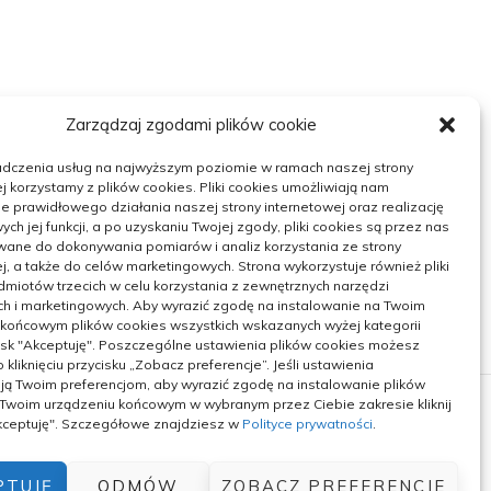
Zarządzaj zgodami plików cookie
adczenia usług na najwyższym poziomie w ramach naszej strony
j korzystamy z plików cookies. Pliki cookies umożliwiają nam
 prawidłowego działania naszej strony internetowej oraz realizację
h jej funkcji, a po uzyskaniu Twojej zgody, pliki cookies są przez nas
wane do dokonywania pomiarów i analiz korzystania ze strony
j, a także do celów marketingowych. Strona wykorzystuje również pliki
miotów trzecich w celu korzystania z zewnętrznych narzędzi
ch i marketingowych. Aby wyrazić zgodę na instalowanie na Twoim
 końcowym plików cookies wszystkich wskazanych wyżej kategorii
ycisk "Akceptuję". Poszczególne ustawienia plików cookies możesz
 kliknięciu przycisku „Zobacz preferencje”. Jeśli ustawienia
ą Twoim preferencjom, aby wyrazić zgodę na instalowanie plików
 Twoim urządzeniu końcowym w wybranym przez Ciebie zakresie kliknij
Akceptuję". Szczegółowe znajdziesz w
Polityce prywatności
.
PTUJĘ
ODMÓW
ZOBACZ PREFERENCJE