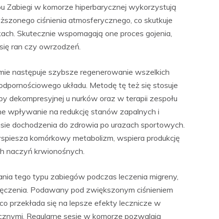
u Zabiegi w komorze hiperbarycznej wykorzystują
zonego ciśnienia atmosferycznego, co skutkuje
ach. Skutecznie wspomagają one proces gojenia,
się ran czy owrzodzeń.
izmie następuje szybsze regenerowanie wszelkich
dpornościowego układu. Metodę tę też się stosuje
oby dekompresyjnej u nurków oraz w terapii zespołu
e wpływanie na redukcję stanów zapalnych i
sie dochodzenia do zdrowia po urazach sportowych.
zyspiesza komórkowy metabolizm, wspiera produkcję
ch naczyń krwionośnych.
ia tego typu zabiegów podczas leczenia migreny,
męczenia. Podawany pod zwiększonym ciśnieniem
 co przekłada się na lepsze efekty lecznicze w
cznymi. Regularne sesje w komorze pozwalają